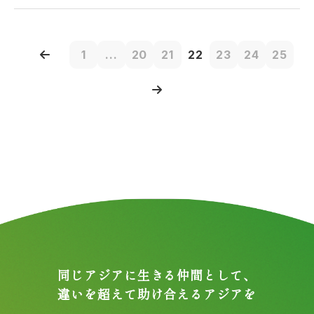
1
...
20
21
22
23
24
25
同じアジアに生きる仲間として、
違いを超えて助け合えるアジアを