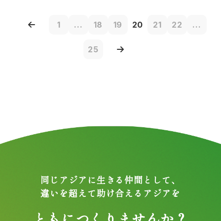
1
...
18
19
20
21
22
...
25
同じアジアに生きる仲間として、
違いを超えて助け合えるアジアを
ともにつくりませんか？