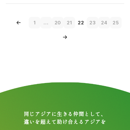
1
...
20
21
22
23
24
25
同じアジアに生きる仲間として、
違いを超えて助け合えるアジアを