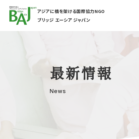
アジアに橋を架ける国際協力NGO
ブリッジ エーシア ジャパン
最新情報
News