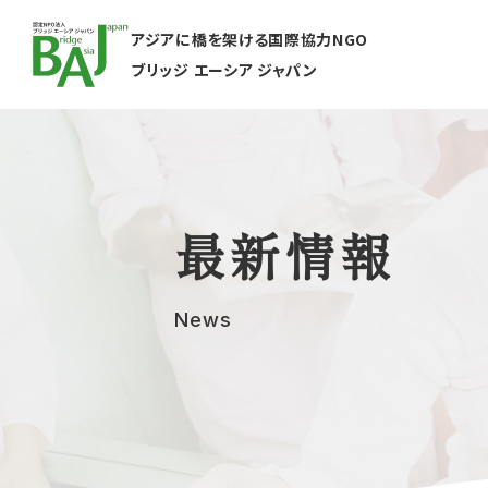
アジアに橋を架ける国際協力NGO
ブリッジ エーシア ジャパン
最新情報
News