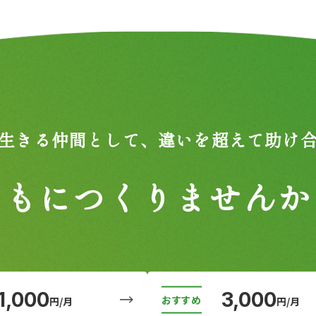
生きる仲間として、
違いを超えて助け
ともにつくりませんか
1,000
3,000
円/月
円/月