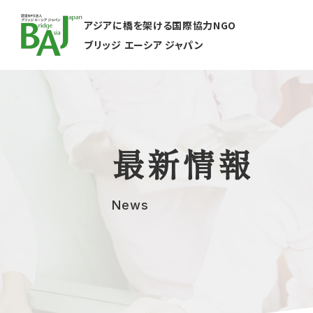
アジアに橋を架ける国際協力NGO
ブリッジ エーシア ジャパン
最新情報
News