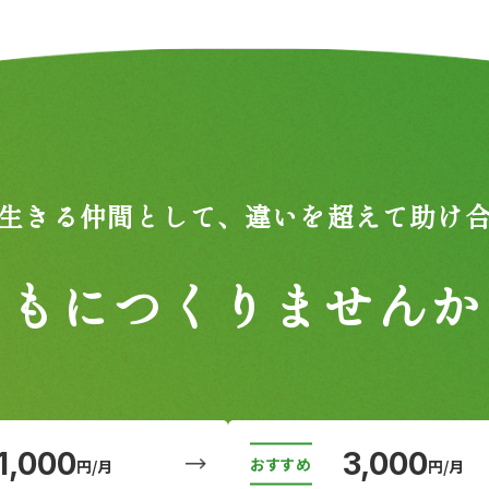
生きる仲間として、
違いを超えて助け
ともにつくりませんか
1,000
3,000
円/月
円/月