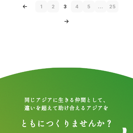
1
2
3
4
5
...
25
同じアジアに生きる仲間として、
違いを超えて助け合えるアジアを
ともにつくりませんか？