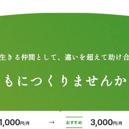
生きる仲間として、
違いを超えて助け
ともにつくりませんか
1,000
3,000
円/月
円/月