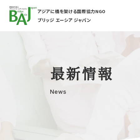
アジアに橋を架ける国際協力NGO
ブリッジ エーシア ジャパン
最新情報
News