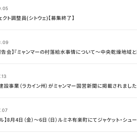
9.05
ェクト調整員(シトウェ)【募集終了】
8.09
報告会】『ミャンマーの村落給水事情について～中央乾燥地域と
.13
建設事業（ラカイン州）がミャンマー国営新聞に掲載されました
7.07
クル】8月4日（金）～6日（日）ルミネ有楽町にてジャケット・シ