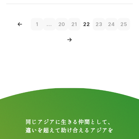
1
...
20
21
22
23
24
25
同じアジアに生きる仲間として、
違いを超えて助け合えるアジアを