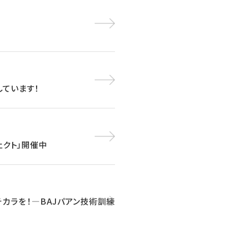
しています！
ェクト」開催中
チカラを！―BAJパアン技術訓練