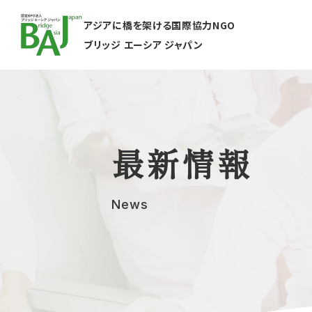
アジアに橋を架ける国際協力NGO
ブリッジ エーシア ジャパン
最新情報
News