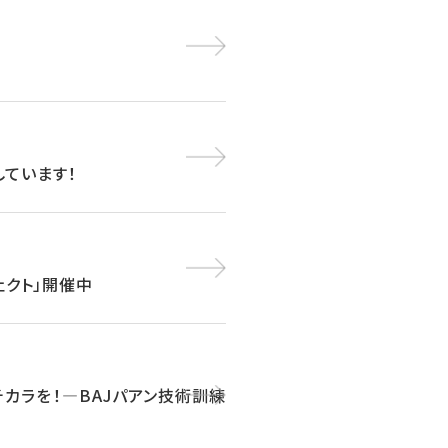
しています！
ェクト」開催中
チカラを！―BAJパアン技術訓練