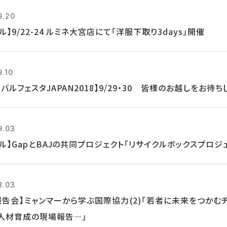
9.20
ル】9/22-24 ルミネ大宮店にて「洋服下取り3days」開催
9.10
バルフェスタJAPAN2018】9/29・30 皆様のお越しをお待ち
9.03
クル】GapとBAJの共同プロジェクト「リサイクルボックスプロジ
8.03
報告会】ミャンマーから学ぶ国際協力(2)「若者に未来をつかむ
人材育成の現場報告―」