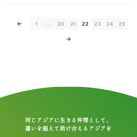
1
...
20
21
22
23
24
25
同じアジアに生きる仲間として、
違いを超えて助け合えるアジアを