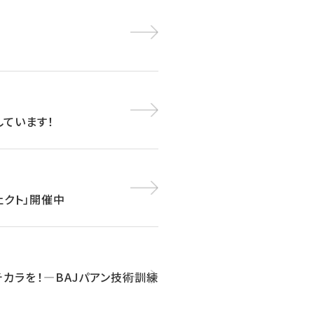
しています！
ェクト」開催中
チカラを！―BAJパアン技術訓練