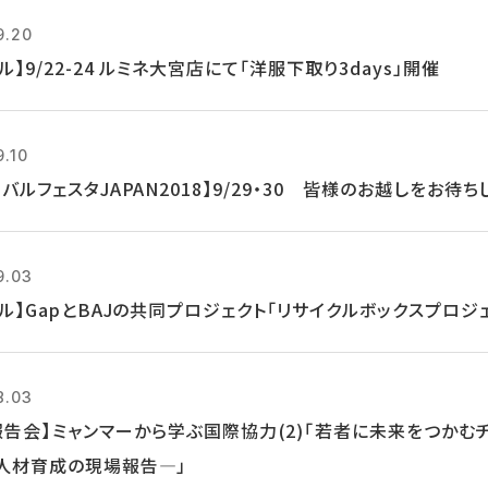
9.20
ル】9/22-24 ルミネ大宮店にて「洋服下取り3days」開催
9.10
バルフェスタJAPAN2018】9/29・30 皆様のお越しをお待ち
9.03
クル】GapとBAJの共同プロジェクト「リサイクルボックスプロジ
8.03
報告会】ミャンマーから学ぶ国際協力(2)「若者に未来をつかむ
人材育成の現場報告―」