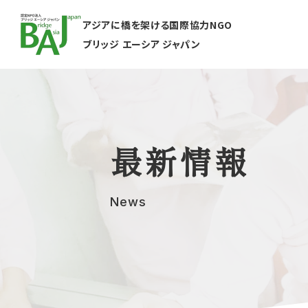
アジアに橋を架ける国際協力NGO
ブリッジ エーシア ジャパン
最新情報
News