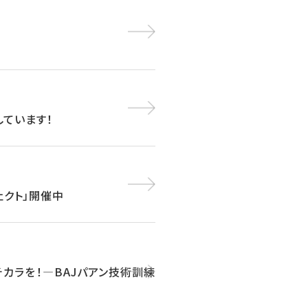
しています！
ェクト」開催中
チカラを！―BAJパアン技術訓練