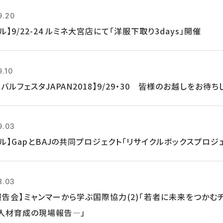
9.20
ル】9/22-24 ルミネ大宮店にて「洋服下取り3days」開催
9.10
バルフェスタJAPAN2018】9/29・30 皆様のお越しをお待ち
9.03
クル】GapとBAJの共同プロジェクト「リサイクルボックスプロジ
8.03
報告会】ミャンマーから学ぶ国際協力(2)「若者に未来をつかむ
人材育成の現場報告―」