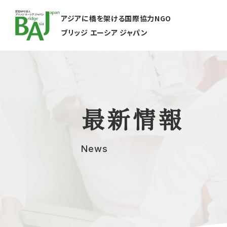
アジアに橋を架ける国際協力NGO
ブリッジ エーシア ジャパン
最新情報
News