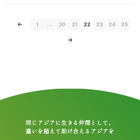
1
...
20
21
22
23
24
25
同じアジアに生きる仲間として、
違いを超えて助け合えるアジアを