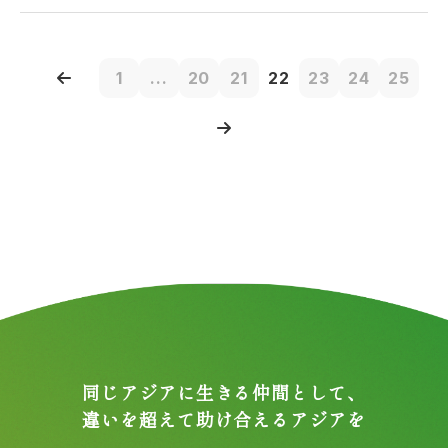
1
...
20
21
22
23
24
25
同じアジアに生きる仲間として、
違いを超えて助け合えるアジアを