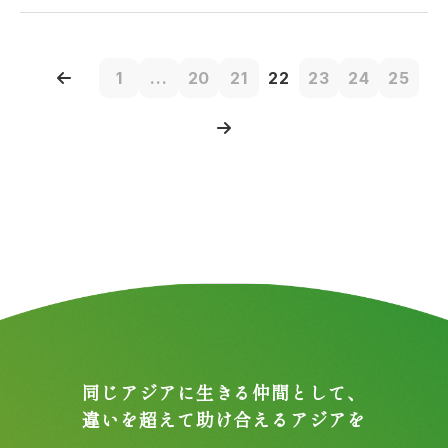
1
...
20
21
22
23
24
25
同じアジアに生きる仲間として、
違いを超えて助け合えるアジアを