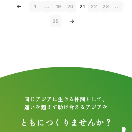
1
...
19
20
21
22
23
...
25
同じアジアに生きる仲間として、
違いを超えて助け合えるアジアを
ともにつくりませんか？