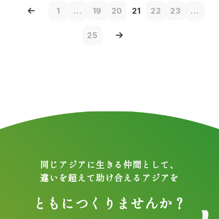
1
...
19
20
21
22
23
...
25
同じアジアに生きる仲間として、
違いを超えて助け合えるアジアを
ともにつくりませんか？