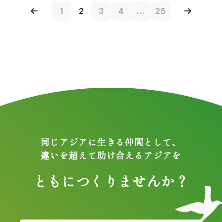
1
2
3
4
...
25
同じアジアに生きる仲間として、
違いを超えて助け合えるアジアを
ともにつくりませんか？