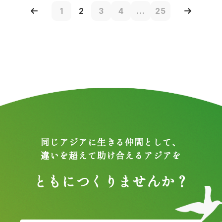
1
2
3
4
...
25
同じアジアに生きる仲間として、
違いを超えて助け合えるアジアを
ともにつくりませんか？