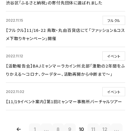
渋谷区「ふるさと納税」の寄付先団体に選ばれました
フルクル
2022.11.15
【フルクル】11/16-22 鳥取・丸由百貨店にて「ファッション＆コス
メ下取りキャンペーン」開催
イベント
2022.11.12
【活動報告会】BAJミャンマーラカイン州北部「激動の2年間をふ
りかえる～コロナ、クーデター、活動再開から中断まで～」
イベント
2022.11.02
【11/19イベント案内】第1回ミャンマー事務所バーチャルツアー
1
...
8
9
10
11
12
...